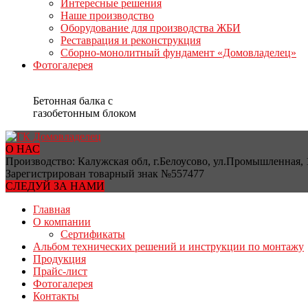
Интересные решения
Наше производство
Оборудование для производства ЖБИ
Реставрация и реконструкция
Сборно-монолитный фундамент «Домовладелец»
Фотогалерея
Бетонная балка с
газобетонным блоком
О НАС
Производство: Калужская обл, г.Белоусово, ул.Промышленная, 
Зарегистрирован товарный знак №557477
СЛЕДУЙ ЗА НАМИ
Главная
О компании
Сертификаты
Альбом технических решений и инструкции по монтажу
Продукция
Прайс-лист
Фотогалерея
Контакты