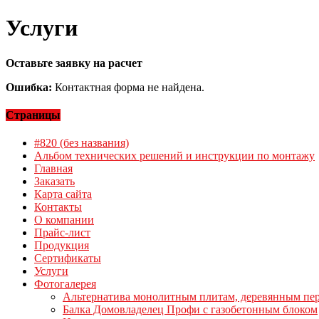
Услуги
Оставьте заявку на расчет
Ошибка:
Контактная форма не найдена.
Страницы
#820 (без названия)
Альбом технических решений и инструкции по монтажу
Главная
Заказать
Карта сайта
Контакты
О компании
Прайс-лист
Продукция
Сертификаты
Услуги
Фотогалерея
Альтернатива монолитным плитам, деревянным пе
Балка Домовладелец Профи с газобетонным блоком